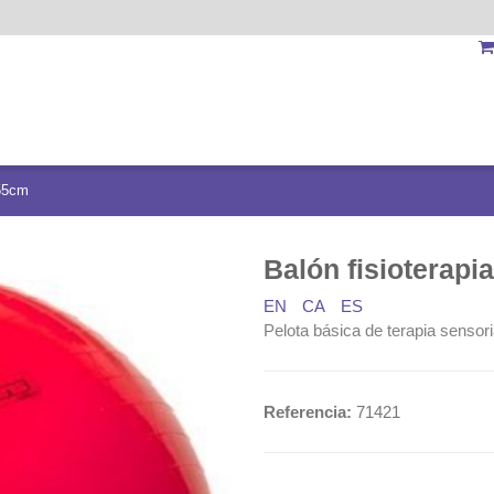
ø55cm
Balón fisioterap
EN
CA
ES
Pelota básica de terapia sensor
Referencia:
71421