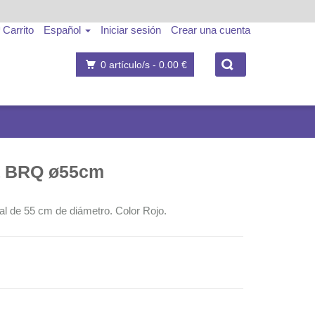
Carrito
Español
Iniciar sesión
Crear una cuenta
0
artículo/s -
0.00 €
ia BRQ ø55cm
ial de 55 cm de diámetro. Color Rojo.