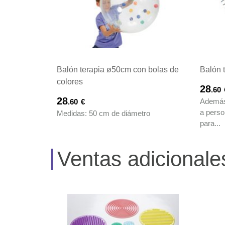
Balón terapia ø50cm con bolas de
Balón 
colores
28
.60
28
Además
.60
€
a perso
Medidas: 50 cm de diámetro
para...
Ventas adicionale