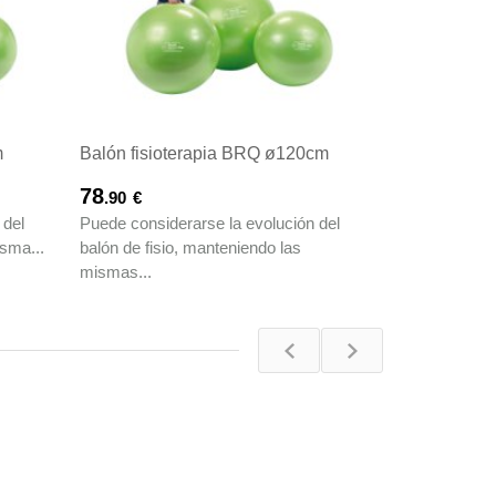
m
Balón fisioterapia BRQ ø120cm
78
.90
€
 del
Puede considerarse la evolución del
isma...
balón de fisio, manteniendo las
mismas...