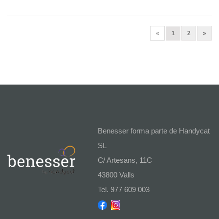
(current)
Next
«
1
2
»
Benesser forma parte de Handycat
SL
C/ Artesans, 11C
43800 Valls
Tel. 977 609 003