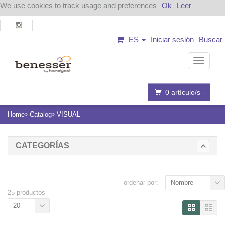
We use cookies to track usage and preferences
Ok
Leer
ES
Iniciar sesión
Buscar
Navega
0
artículo/s -
Home
Catalog
VISUAL
CATEGORÍAS
ordenar por:
Nombre
25 productos
20