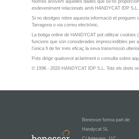
Només arxivem aquelles dades que se'ns proporcionen
esdeveniment relacionats amb HANDYCAT IDP S.L.
Si no desitges rebre aquesta informació et preguem q
Tarragona o via correu electrònic.
La botiga online de HANDYCAT pot utilitzar cookies (p
funcions que són considerades imprescindibles per al 
l'única fi de fer més eficaç la seva transmissió ulteri
Pots dirigir qualsevol aclariment o consulta sobre aqu
© 1996 - 2020 HANDYCAT IDP S.L. Tots els drets re
Benesser forma part de
Handycat SL
C/ Artesans, 11C