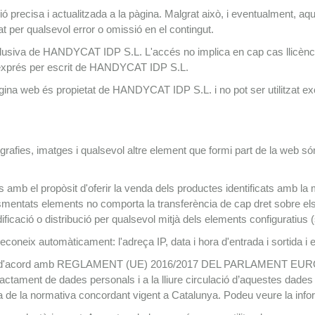
precisa i actualitzada a la pàgina. Malgrat això, i eventualment, aqu
er qualsevol error o omissió en el contingut.
siva de HANDYCAT IDP S.L. L'accés no implica en cap cas llicència 
 i exprés per escrit de HANDYCAT IDP S.L.
àgina web és propietat de HANDYCAT IDP S.L. i no pot ser utilitzat ex
fotografies, imatges i qualsevol altre element que formi part de la w
s amb el propòsit d'oferir la venda dels productes identificats amb
mentats elements no comporta la transferència de cap dret sobre el
ificació o distribució per qualsevol mitjà dels elements configuratius (
 reconeix automàticament: l'adreça IP, data i hora d'entrada i sortida i 
tades d'acord amb REGLAMENT (UE) 2016/2017 DEL PARLAMENT EUROP
tractament de dades personals i a la lliure circulació d’aquestes dade
 de la normativa concordant vigent a Catalunya. Podeu veure la inf