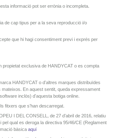
esta informació pot ser errònia o incompleta.
de cap tipus per a la seva reproducció i/o
cepte que hi hagi consentiment previ i exprés per
eb són propietat exclusiva de HANDYCAT o es compta
 la marca HANDYCAT o d'altres marques distribuïdes
s mateixos. En aquest sentit, queda expressament
software inclòs) d'aquesta botiga online.
els fitxers que s’han descarregat.
EU I DEL CONSELL, de 27 d’abril de 2016, relatiu
s i pel qual es deroga la directiva 95/46/CE (Reglament
ormació bàsica
aquí