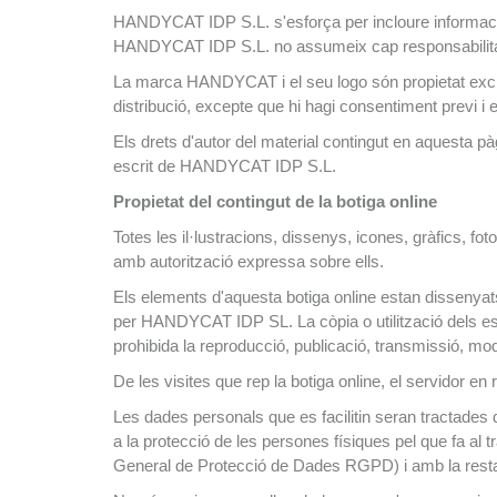
HANDYCAT IDP S.L. s'esforça per incloure informació 
HANDYCAT IDP S.L. no assumeix cap responsabilitat p
La marca HANDYCAT i el seu logo són propietat exclu
distribució, excepte que hi hagi consentiment previ
Els drets d'autor del material contingut en aquesta p
escrit de HANDYCAT IDP S.L.
Propietat del contingut de la botiga online
Totes les il·lustracions, dissenys, icones, gràfics, 
amb autorització expressa sobre ells.
Els elements d'aquesta botiga online estan dissenyat
per HANDYCAT IDP SL. La còpia o utilització dels es
prohibida la reproducció, publicació, transmissió, mod
De les visites que rep la botiga online, el servidor en
Les dades personals que es facilitin seran trac
a la protecció de les persones físiques pel que fa al 
General de Protecció de Dades RGPD) i amb la resta