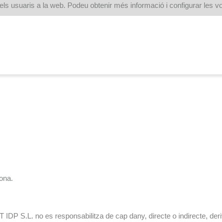
dels usuaris a la web. Podeu obtenir més informació i configurar les v
gona.
 S.L. no es responsabilitza de cap dany, directe o indirecte, derivat