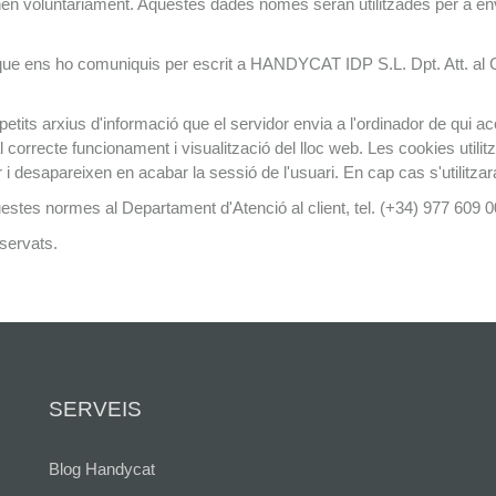
 voluntàriament. Aquestes dades només seran utilitzades per a envia
ue ens ho comuniquis per escrit a HANDYCAT IDP S.L. Dpt. Att. al Clie
etits arxius d'informació que el servidor envia a l'ordinador de qui 
correcte funcionament i visualització del lloc web. Les cookies util
or i desapareixen en acabar la sessió de l'usuari. En cap cas s'utilitza
estes normes al Departament d'Atenció al client, tel. (+34) 977 609 00
servats.
SERVEIS
Blog Handycat