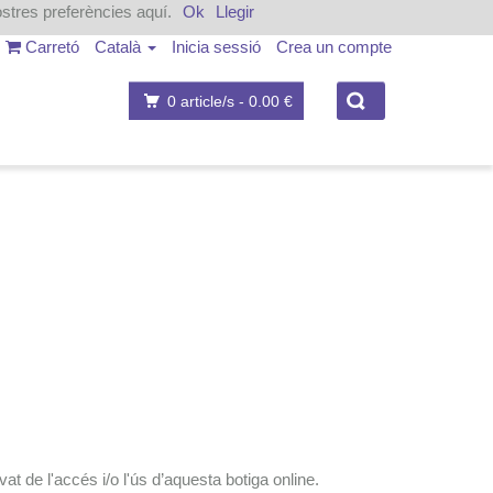
ostres preferències aquí.
Ok
Llegir
Carretó
Català
Inicia sessió
Crea un compte
0
article/s -
0.00 €
 de l'accés i/o l'ús d’aquesta botiga online.