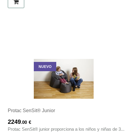
NUEVO
Protac SenSit® Junior
2249
.00
€
Protac SenSit® junior proporciona a los niños y niñas de 3...