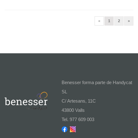
(current)
Next
«
1
2
»
Benesser forma parte de Handycat
SL
C/ Artesans, 11C
43800 Valls
Tel. 977 609 003