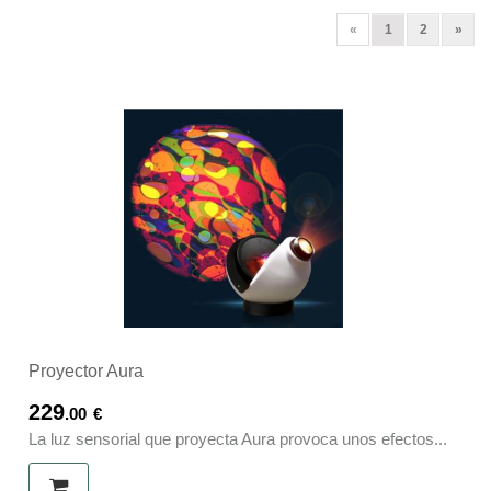
(current)
Next
«
1
2
»
Proyector Aura
229
.00
€
La luz sensorial que proyecta Aura provoca unos efectos...