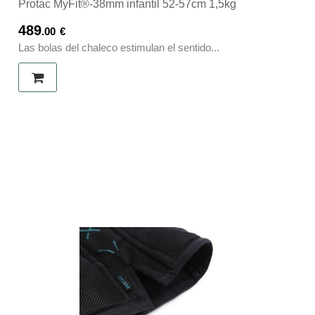
Protac MyFit®-38mm infantil 52-57cm 1,5kg
489
.00
€
Las bolas del chaleco estimulan el sentido...