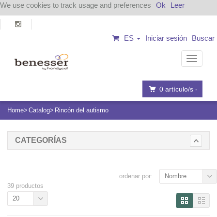
We use cookies to track usage and preferences
Ok
Leer
ES
Iniciar sesión
Buscar
Navega
0
artículo/s -
Home
Catalog
Rincón del autismo
CATEGORÍAS
ordenar por:
Nombre
39 productos
20