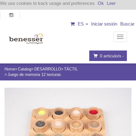
We use cookies to track usage and preferences
Ok
Leer
ES
Iniciar sesión
Buscar
Navega
0
artículo/s -
Home
Catalog
DESARROLLO
TÁCTIL
Juego de memoria 12 texturas