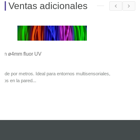
Ventas adicionales
ltisensoriales,
Surtido 8x17ml pinturas UV fluorescentes
22
.00
€
Estas pinturas acrílicas opacas y fluorescentes 
tus creaciones...