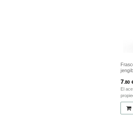
Frasc
jengi
7
.80
El ace
propie