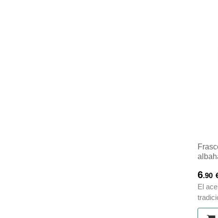
Frasc
albah
6
.90
El ace
tradic