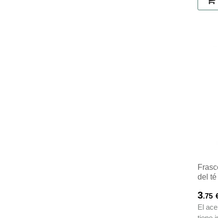
Frasc
del té
3
.75
El ace
tiene 