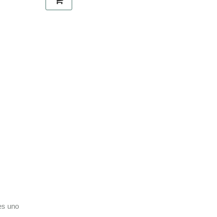
l
es uno