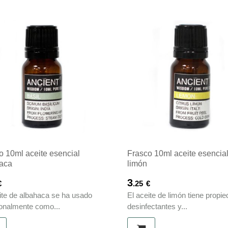
o 10ml aceite esencial
Frasco 10ml aceite esencia
aca
limón
3
€
.25
€
ite de albahaca se ha usado
El aceite de limón tiene propi
ionalmente como...
desinfectantes y...