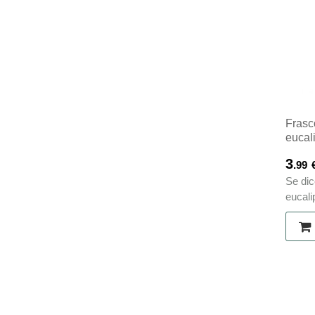
Frasc
eucal
3
.99
Se dic
eucalip