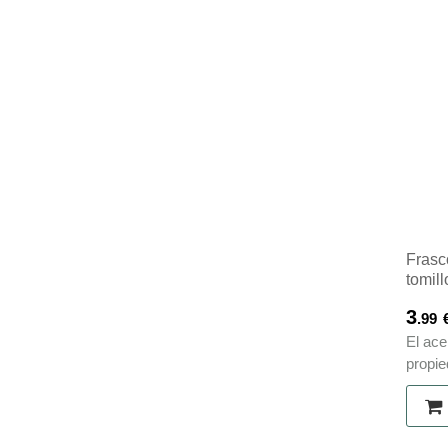
Frasc
tomill
3
.99
El ace
propie