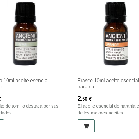
o 10ml aceite esencial
Frasco 10ml aceite esencia
o
naranja
2
€
.50
€
ite de tomillo destaca por sus
El aceite esencial de naranja 
dades...
de los mejores aceites...