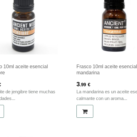
o 10ml aceite esencial
Frasco 10ml aceite esencia
bre
mandarina
3
€
.99
€
ite de jengibre tiene muchas
La mandarina es un aceite ese
dades...
calmante con un aroma...