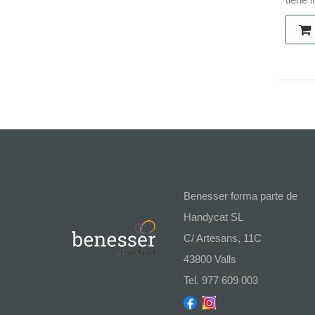
Benesser forma parte de
Handycat SL
C/ Artesans, 11C
43800 Valls
Tel. 977 609 003