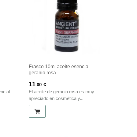
l
Frasco 10ml aceite esencial
geranio rosa
11
.00
€
ncial
El aceite de geranio rosa es muy
apreciado en cosmética y...