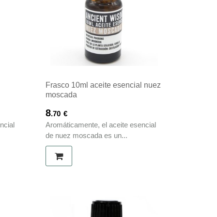
l
Frasco 10ml aceite esencial nuez
moscada
8
.70
€
ncial
Aromáticamente, el aceite esencial
de nuez moscada es un...