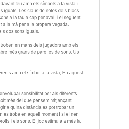
 davant teu amb els símbols a la vista i
s iguals. Les claus de notes dels blocs
ons a la taula cap per avall i el següent
ut a la mà per a la propera vegada.
els dos sons iguals.
s troben en mans dels jugadors amb els
mbre més grans de parelles de sons. Us
rents amb el símbol a la vista, En aquest
envolupar sensibilitat per als diferents
 molt més del que pensem mitjançant
ir a quina distància es pot trobar un
on es troba en aquell moment i si el nen
rolls i els sons. El joc estimula a més la