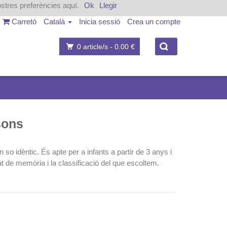
ostres preferències aquí.
Ok
Llegir
Carretó
Català
Inicia sessió
Crea un compte
0
article/s -
0.00 €
sons
so idèntic. És apte per a infants a partir de 3 anys i
tat de memòria i la classificació del que escoltem.