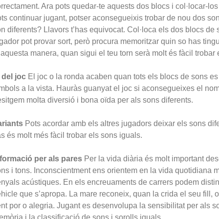
rrectament. Ara pots quedar-te aquests dos blocs i col·locar-los
ts continuar jugant, potser aconsegueixis trobar de nou dos son
n diferents? Llavors t’has equivocat. Col·loca els dos blocs de s
gador pot provar sort, però procura memoritzar quin so has ting
aquesta manera, quan sigui el teu torn serà molt és fàcil trobar 
 del joc
El joc o la ronda acaben quan tots els blocs de sons e
mbols a la vista. Hauràs guanyat el joc si aconsegueixes el no
sitgem molta diversió i bona oïda per als sons diferents.
ariants
Pots acordar amb els altres jugadors deixar els sons dife
s és molt més fàcil trobar els sons iguals.
nformació per als pares
Per la vida diària és molt important des
ns i tons. Inconscientment ens orientem en la vida quotidiana
nyals acústiques. En els encreuaments de carrers podem disting
hicle que s’apropa. La mare reconeix, quan la crida el seu fill, 
nt por o alegria. Jugant es desenvolupa la sensibilitat per als so
mòria i la classificació de sons i sorolls iguals.