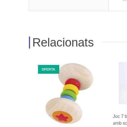
Relacionats
OFERTA
Joc 7 b
amb s