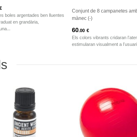
€
Conjunt de 8 campanetes am
s boles argentades ben lluentes
mànec (-)
raduat en grandària,
na...
60
.00
€
Els colors vibrants cridaran l'aten
estimularan visualment a l'usuari
ls