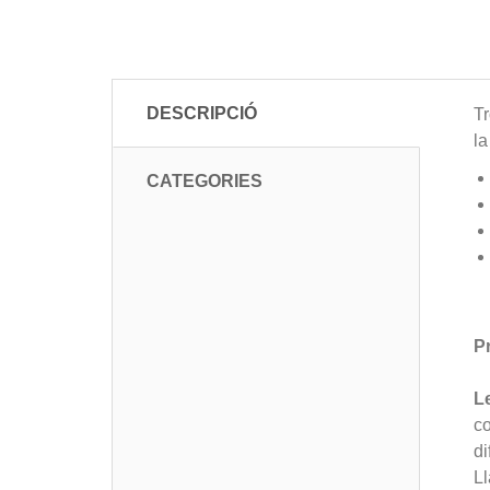
DESCRIPCIÓ
Tr
la
CATEGORIES
P
L
co
di
Ll