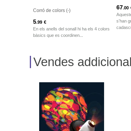
67
.00
Corró de colors (-)
Aqueste
s'han g
5
.99
€
cadascu
En els anells del sonall hi ha els 4 colors
bàsics que es coordinen...
Vendes addiciona