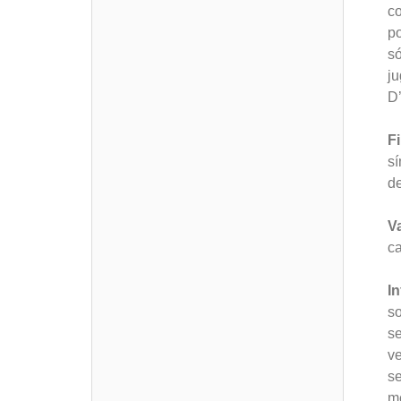
co
po
só
ju
D’
Fi
sí
de
V
ca
I
so
se
ve
se
me