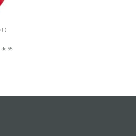
(-)
l de 55