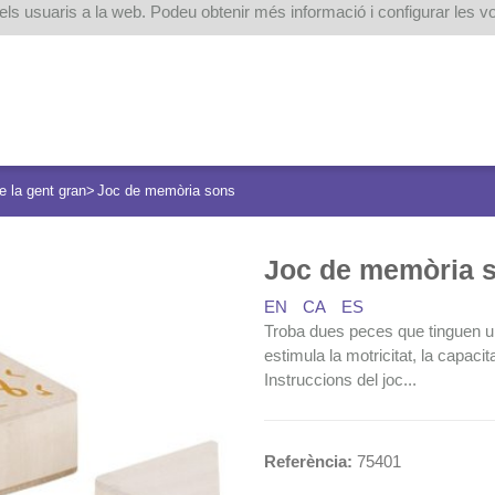
dels usuaris a la web. Podeu obtenir més informació i configurar les v
 la gent gran
Joc de memòria sons
Joc de memòria 
EN
CA
ES
Troba dues peces que tinguen un 
estimula la motricitat, la capaci
Instruccions del joc...
Referència:
75401