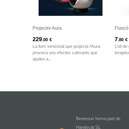
Projector Aura
Flascó
229
7
.00
€
.80
€
La llum sensorial que projecta l’Aura
L’oli de
provoca uns efectes calmants que
terapèut
ajuden a...
Benesser forma part de
Handycat SL