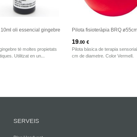
 10ml oli essencial gingebre
Pilota fisioteràpia BRQ ø55cm 
19
.00
€
 gingebre té moltes propietats
Pilota bàsica de terapia sensoria
iques. Utilitzat en un...
cm de diametre. Color Vermell.
SERVEIS