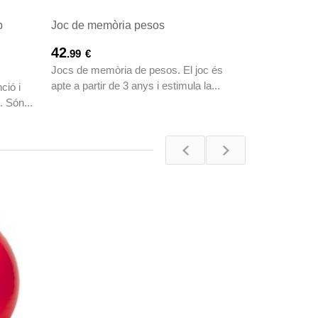
.00
€
En tocar-ho e
b
Joc de memòria pesos
idèntica. Joc 
percepció...
42
.99
€
Jocs de memòria de pesos. El joc és
apte a partir de 3 anys i estimula la...
ció i
. Són...