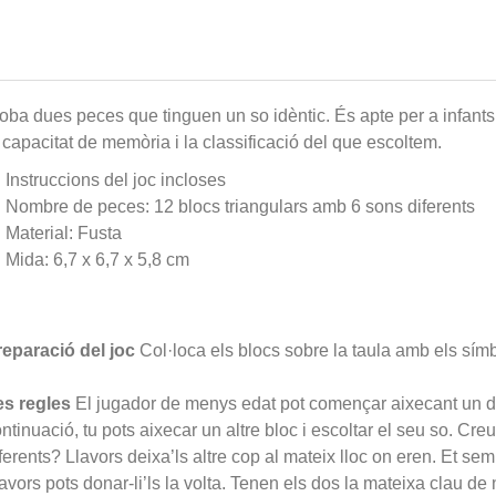
oba dues peces que tinguen un so idèntic. És apte per a infants a
 capacitat de memòria i la classificació del que escoltem.
Instruccions del joc incloses
Nombre de peces: 12 blocs triangulars amb 6 sons diferents
Material: Fusta
Mida: 6,7 x 6,7 x 5,8 cm
reparació del joc
Col·loca els blocs sobre la taula amb els símbo
es regles
El jugador de menys edat pot començar aixecant un del
ntinuació, tu pots aixecar un altre bloc i escoltar el seu so. Cr
ferents? Llavors deixa’ls altre cop al mateix lloc on eren. Et s
avors pots donar-li’ls la volta. Tenen els dos la mateixa clau de