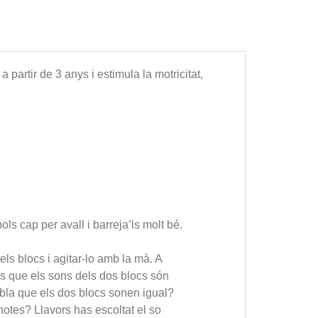
 partir de 3 anys i estimula la motricitat,
ls cap per avall i barreja’ls molt bé.
s blocs i agitar-lo amb la mà. A
eus que els sons dels dos blocs són
embla que els dos blocs sonen igual?
 notes? Llavors has escoltat el so